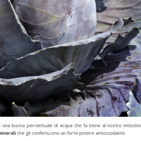
 una buona percentuale di acqua che fa bene al nostro intestin
inerali
che gli conferiscono un forte potere antiossidante.