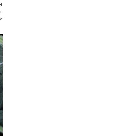
se
on
te