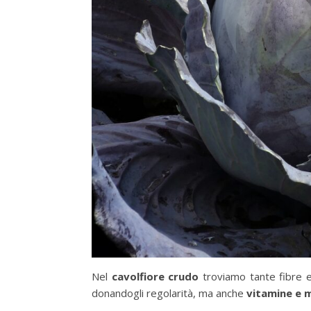
Nel
cavolfiore crudo
troviamo tante fibre e
donandogli regolarità, ma anche
vitamine e m