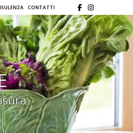
NSULENZA
CONTATTI
E
isura