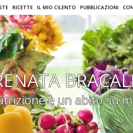
STE
RICETTE
IL MIO CILENTO
PUBBLICAZIONI
CO
RENATA BRACAL
utrizione è un abito su m