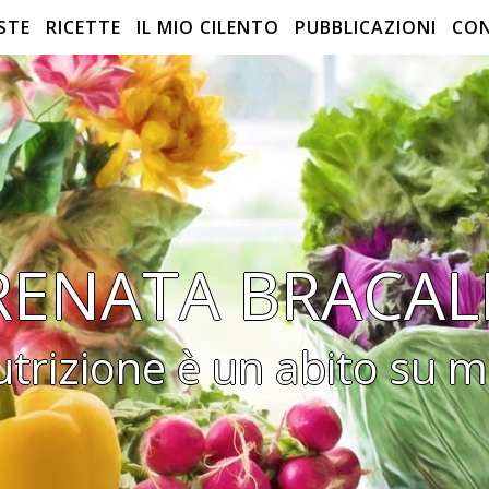
STE
RICETTE
IL MIO CILENTO
PUBBLICAZIONI
CO
RENATA BRACAL
utrizione è un abito su m