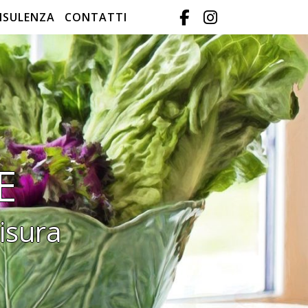
NSULENZA
CONTATTI
E
isura