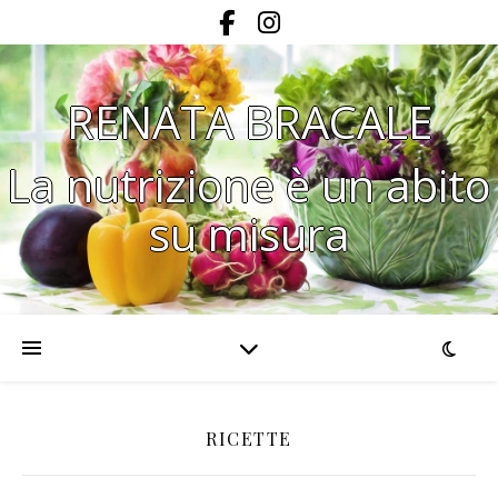
RENATA BRACALE
La nutrizione è un abito
su misura
RICETTE