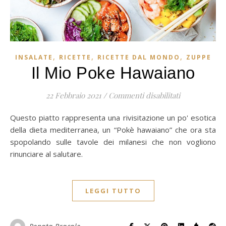
,
,
,
INSALATE
RICETTE
RICETTE DAL MONDO
ZUPPE
Il Mio Poke Hawaiano
su Il mio po
22 Febbraio 2021
/
Commenti disabilitati
Questo piatto rappresenta una rivisitazione un po' esotica
della dieta mediterranea, un “Pokè hawaiano” che ora sta
spopolando sulle tavole dei milanesi che non vogliono
rinunciare al salutare.
LEGGI TUTTO