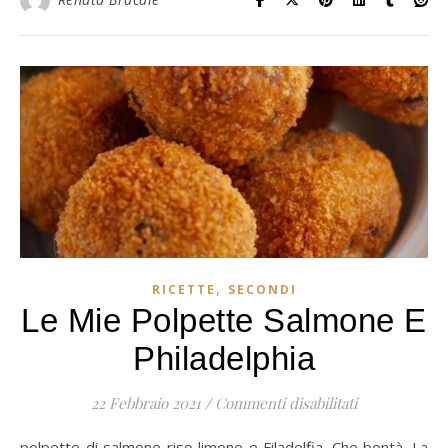
,
RICETTE
SECONDI
Le Mie Polpette Salmone E
Philadelphia
su Le mie pol
22 Febbraio 2021
/
Commenti disabilitati
polpette di salmone riso limone e Filadelfia. Che bontà. La