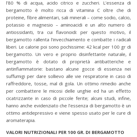
l’80 % di acqua, acido citrico e zuccheri. L’essenza di
bergamotto è molto ricca di vitamina C oltre che di
proteine, fibre alimentari, sali minerali – come sodio, calcio,
potassio e magnesio – aminoacidi e un alto numero di
antiossidanti, tra cui flavonoidi: per questo motivo, il
bergamotto rallenta l’invecchiamento e combatte i radicali
liberi. Le calorie poi sono pochissime: 42 kcal per 100 gr di
bergamotto. Un vero e proprio disinfettante naturale, il
bergamotto è dotato di proprietà antibatteriche e
antinfiammatorie: bastano alcune gocce di essenza nei
suffumigi per dare sollievo alle vie respiratorie in caso di
raffreddore, tosse, mal di gola. Un ottimo rimedio anche
per combattere le micosi delle unghie ed ha un effetto
cicatrizzante in caso di piccole ferite; alcuni studi, infine,
hanno anche evidenziato che l’essenza di bergamotto è un
ottimo antidepressivo e viene spesso usato per le cure di
aromaterapia.
VALORI NUTRIZIONALI PER 100 GR. DI BERGAMOTTO