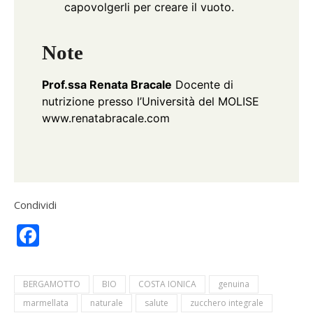
capovolgerli per creare il vuoto.
Note
Prof.ssa Renata Bracale
Docente di
nutrizione presso l’Università del MOLISE
www.renatabracale.com
Condividi
Facebook
BERGAMOTTO
BIO
COSTA IONICA
genuina
marmellata
naturale
salute
zucchero integrale