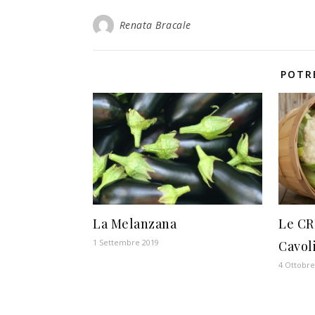
Renata Bracale
POTR
La Melanzana
Le CR
1 Settembre 2019
Cavol
4 Ottobre