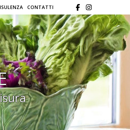
NSULENZA
CONTATTI
E
isura