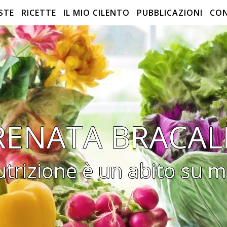
STE
RICETTE
IL MIO CILENTO
PUBBLICAZIONI
CO
RENATA BRACAL
utrizione è un abito su m