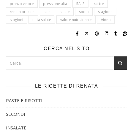
pranzo veloce
pressione alta
RAI 3
rai tre
renata bracale
sale
salute
sodio
stagione
stagioni
tutta salute
valore nutrizionale
Video
CERCA NEL SITO
LE RICETTE DI RENATA
PASTE E RISOTTI
SECONDI
INSALATE