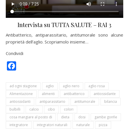
Intervista su TUTTA SALUTE – RAI 3
Antibatterico, antiparassitario, antitumorale sono alcune
proprietà dell’aglio. Scopriamolo insieme…
Condividi
Facebook
ad ogni stagione
aglio
aglio nero
aglio rosa
Alimentazione
alimenti
antibatterico
antiossidante
antiossidanti
antiparassitario
antitumorale
bilancia
bulbilli
calcio
cibo
colori
cosa mangiare al posto di
dieta
dosi
gambe gonfie
integratore
integratori naturali
naturale
pizza