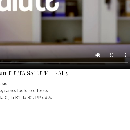
a su TUTTA SALUTE – RAI 3
ssio.
, rame, fosforo e ferro.
 C , la B1, la B2, PP ed A.