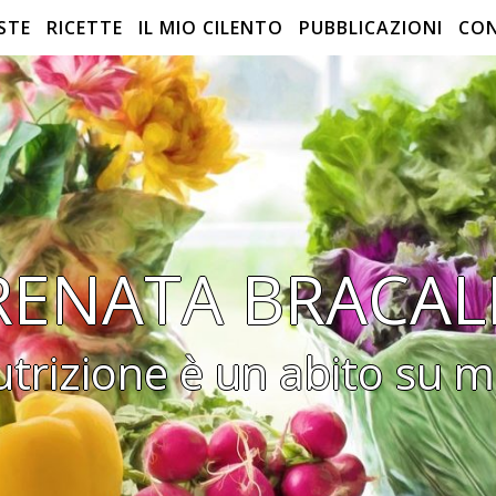
STE
RICETTE
IL MIO CILENTO
PUBBLICAZIONI
CO
RENATA BRACAL
utrizione è un abito su m