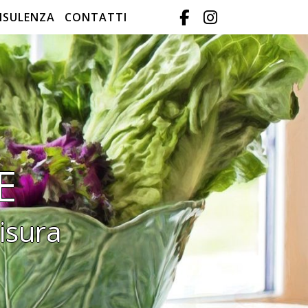
NSULENZA
CONTATTI
E
isura